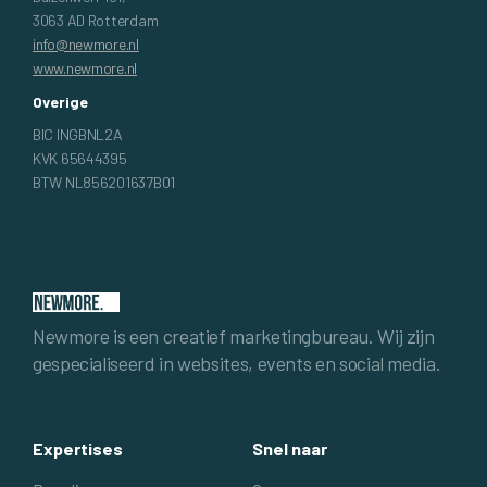
3063 AD Rotterdam
info@newmore.nl
www.newmore.nl
Overige
BIC INGBNL2A
KVK 65644395
BTW NL856201637B01
Newmore is een creatief marketingbureau. Wij zijn
gespecialiseerd in websites, events en social media.
Expertises
Snel naar