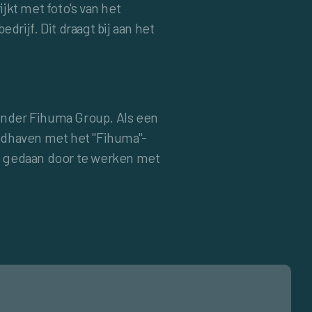
jkt met foto's van het
ijf. Dit draagt bij aan het
 onder Fihuma Group. Als een
andhaven met het "Fihuma"-
we gedaan door te werken met